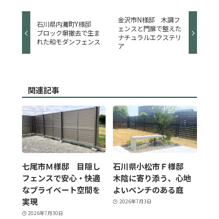
金沢市N様邸 木調フ
石川県内灘町Y様邸
ェンスと門扉で整えた
ブロック塀撤去で生ま
ナチュラルエクステリ
れた和モダンフェンス
ア
関連記事
七尾市Ｍ様邸 目隠し
石川県小松市Ｆ様邸
フェンスで安心・快適
木陰に寄り添う、心地
なプライベート空間を
よいベンチのある庭
実現
2026年7月3日
2026年7月30日