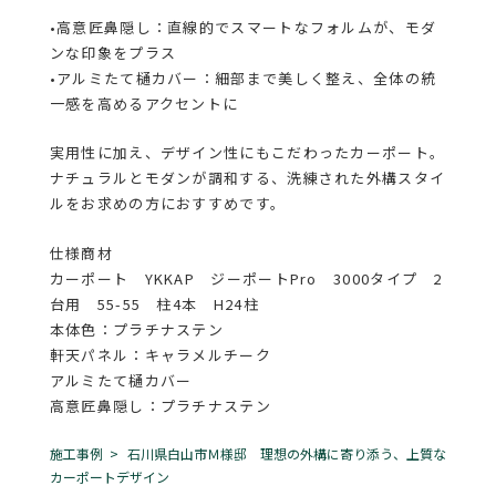
•高意匠鼻隠し：直線的でスマートなフォルムが、モダ
ンな印象をプラス
•アルミたて樋カバー：細部まで美しく整え、全体の統
一感を高めるアクセントに
実用性に加え、デザイン性にもこだわったカーポート。
ナチュラルとモダンが調和する、洗練された外構スタイ
ルをお求めの方におすすめです。
仕様商材
カーポート YKKAP ジーポートPro 3000タイプ 2
台用 55-55 柱4本 H24柱
本体色：プラチナステン
軒天パネル：キャラメルチーク
アルミたて樋カバー
高意匠鼻隠し：プラチナステン
施工事例
石川県白山市Ｍ様邸 理想の外構に寄り添う、上質な
カーポートデザイン