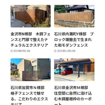
金沢市N様邸 木調フェ
石川県内灘町Y様邸 ブ
ンスと門扉で整えたナ
ロック塀撤去で生まれ
チュラルエクステリア
た和モダンフェンス
2026年4月13日
2025年11月14日
石川県加賀市Ｎ様邸
石川県金沢市Ｍ様邸
格子フェンスで魅せ
住空間に自然に溶け込
る、こだわりのエクス
む木調屋根枠のカーポ
テリア
ート