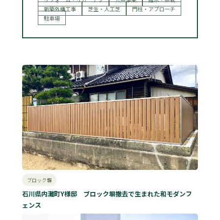
新築外構工事
芝生・人工芝
門柱・アプローチ
駐車場
ブロック塀
石川県内灘町Y様邸 ブロック塀撤去で生まれた和モダンフ
ェンス