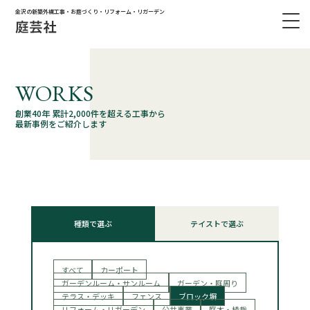
金沢の新築外構工事・お庭づくり・リフォーム・リガーデン
WORKS
創業40年 累計2,000件を超える工事から
最新事例をご紹介します
種類で選ぶ
テイストで選ぶ
すべて
カーポート
ガーデンルーム・サンルーム
ガーデン・庭周り
テラス・デッキ
フェンス
ブロック塀
リフォーム・リガーデン
公共事業
庭木・植栽