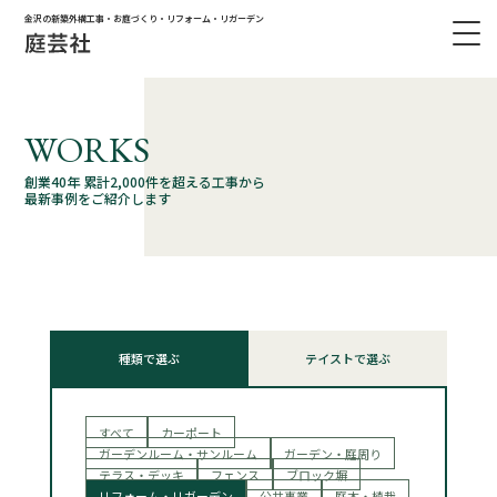
金沢の新築外構工事・お庭づくり・リフォーム・リガーデン
WORKS
創業40年 累計2,000件を超える工事から
最新事例をご紹介します
種類で選ぶ
テイストで選ぶ
すべて
カーポート
ガーデンルーム・サンルーム
ガーデン・庭周り
テラス・デッキ
フェンス
ブロック塀
リフォーム・リガーデン
公共事業
庭木・植栽