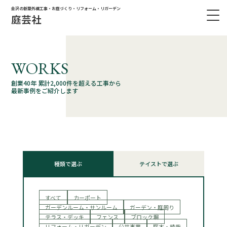
金沢の新築外構工事・お庭づくり・リフォーム・リガーデン
WORKS
創業40年 累計2,000件を超える工事から
最新事例をご紹介します
種類で選ぶ
テイストで選ぶ
すべて
カーポート
ガーデンルーム・サンルーム
ガーデン・庭周り
テラス・デッキ
フェンス
ブロック塀
リフォーム・リガーデン
公共事業
庭木・植栽